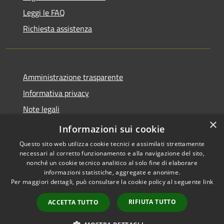
Leggi le FAQ
Richiesta assistenza
Amministrazione trasparente
Informativa privacy
Note legali
×
Dichiarazione di accessibilità
Informazioni sui cookie
Questo sito web utilizza cookie tecnici e assimilati strettamente
necessari al corretto funzionamento e alla navigazione del sito,
nonché un cookie tecnico analitico al solo fine di elaborare
informazioni statistiche, aggregate e anonime.
RSS
Copyright © 2026 • Città di
Per maggiori dettagli, può consultare la cookie policy al seguente
link
Accessibilità
Seveso • Powered by
Privacy
Municipium
Accesso
•
RIFIUTA TUTTO
ACCETTA TUTTO
Cookie
redazione
Mappa del sito