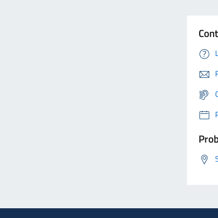
Cont
Prob