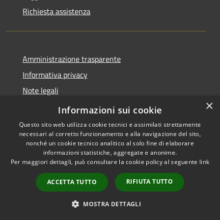
Richiesta assistenza
Amministrazione trasparente
Informativa privacy
Note legali
×
Dichiarazione di accessibilità
Informazioni sui cookie
Questo sito web utilizza cookie tecnici e assimilati strettamente
necessari al corretto funzionamento e alla navigazione del sito,
nonché un cookie tecnico analitico al solo fine di elaborare
informazioni statistiche, aggregate e anonime.
RSS
Copyright © 2026 • Città di
Per maggiori dettagli, può consultare la cookie policy al seguente
link
Accessibilità
Seveso • Powered by
Privacy
Municipium
Accesso
•
RIFIUTA TUTTO
ACCETTA TUTTO
Cookie
redazione
Mappa del sito
MOSTRA DETTAGLI