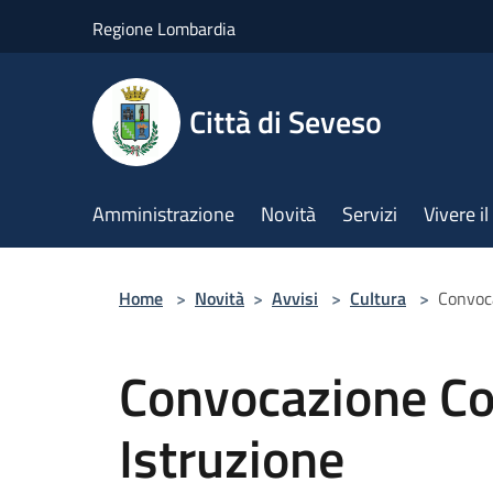
Salta al contenuto principale
Regione Lombardia
Città di Seveso
Amministrazione
Novità
Servizi
Vivere 
Home
>
Novità
>
Avvisi
>
Cultura
>
Convoc
Convocazione C
Istruzione