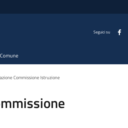
Seguici su
il Comune
azione Commissione Istruzione
ommissione