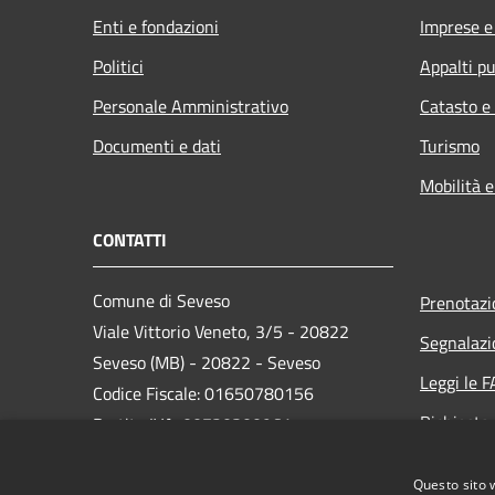
Enti e fondazioni
Imprese 
Politici
Appalti pu
Personale Amministrativo
Catasto e
Documenti e dati
Turismo
Mobilità e
CONTATTI
Comune di Seveso
Prenotaz
Viale Vittorio Veneto, 3/5 - 20822
Segnalazi
Seveso (MB) - 20822 - Seveso
Leggi le 
Codice Fiscale: 01650780156
Richiesta
Partita IVA: 00720300961
PEC:
comune.seveso@pec.it
Questo sito 