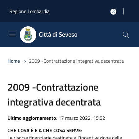
Salta al contenuto principale
|
Regione Lombardia
Città di Seveso
Home
>
2009 -Contrattazione integrativa decentrata
2009 -Contrattazione
integrativa decentrata
Ultimo aggiornamento
: 17 marzo 2022, 15:52
CHE COSA È E A CHE COSA SERVE
:
Le risorse finanziarie destinate all´incentivazione delle