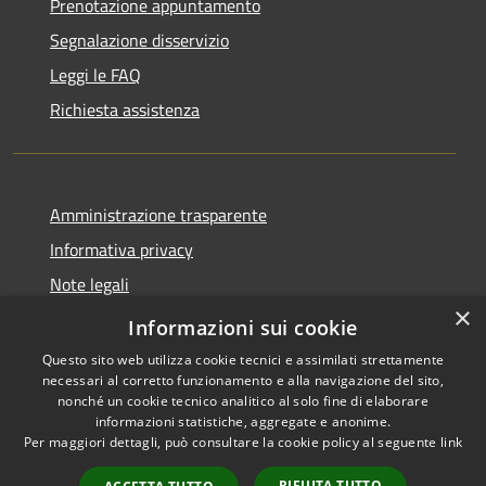
Prenotazione appuntamento
Segnalazione disservizio
Leggi le FAQ
Richiesta assistenza
Amministrazione trasparente
Informativa privacy
Note legali
×
Dichiarazione di accessibilità
Informazioni sui cookie
Questo sito web utilizza cookie tecnici e assimilati strettamente
necessari al corretto funzionamento e alla navigazione del sito,
nonché un cookie tecnico analitico al solo fine di elaborare
informazioni statistiche, aggregate e anonime.
RSS
Copyright © 2026 • Città di
Per maggiori dettagli, può consultare la cookie policy al seguente
link
Accessibilità
Seveso • Powered by
Privacy
Municipium
Accesso
•
RIFIUTA TUTTO