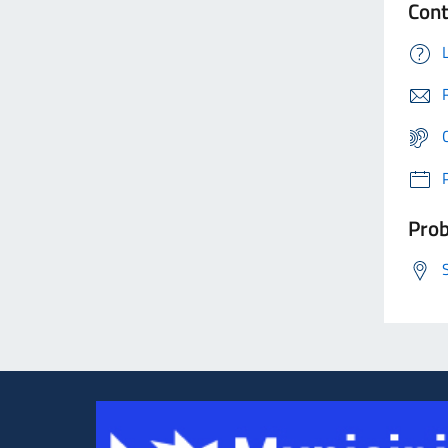
Cont
Prob