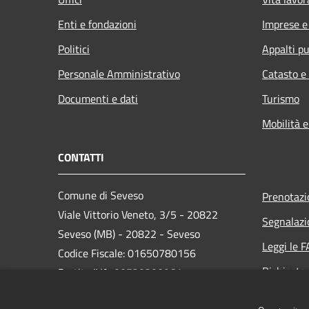
Enti e fondazioni
Imprese 
Politici
Appalti pu
Personale Amministrativo
Catasto e
Documenti e dati
Turismo
Mobilità e
CONTATTI
Comune di Seveso
Prenotaz
Viale Vittorio Veneto, 3/5 - 20822
Segnalazi
Seveso (MB) - 20822 - Seveso
Leggi le 
Codice Fiscale: 01650780156
Richiesta
Partita IVA: 00720300961
PEC:
comune.seveso@pec.it