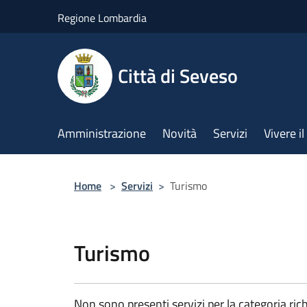
Salta al contenuto principale
Regione Lombardia
Città di Seveso
Amministrazione
Novità
Servizi
Vivere 
Home
>
Servizi
>
Turismo
Turismo
Non sono presenti servizi per la categoria rich