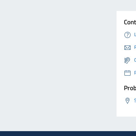
Cont
Prob