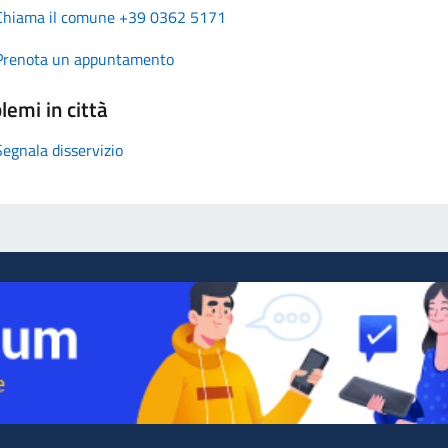
Chiama il comune +39 0362 5171
Prenota un appuntamento
lemi in città
Segnala disservizio