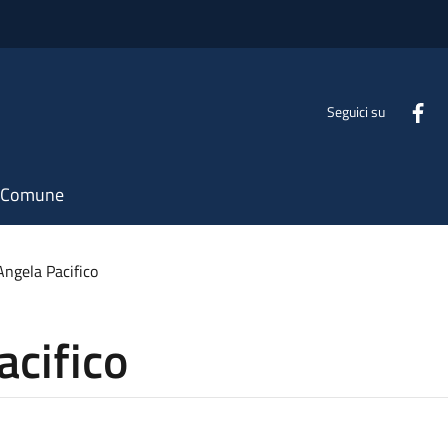
Seguici su
il Comune
ngela Pacifico
acifico