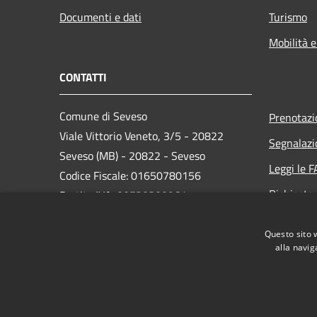
Documenti e dati
Turismo
Mobilità e
CONTATTI
Comune di Seveso
Prenotaz
Viale Vittorio Veneto, 3/5 - 20822
Segnalazi
Seveso (MB) - 20822 - Seveso
Leggi le 
Codice Fiscale: 01650780156
Richiesta
Partita IVA: 00720300961
PEC:
comune.seveso@pec.it
Questo sito 
Centralino Unico: 0362-5171
alla navig