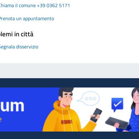
Chiama il comune +39 0362 5171
Prenota un appuntamento
lemi in città
Segnala disservizio