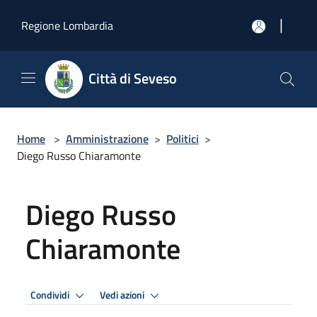
Salta al contenuto principale
|
Regione Lombardia
Città di Seveso
Home
>
Amministrazione
>
Politici
>
Diego Russo Chiaramonte
Diego Russo
Chiaramonte
Condividi
Vedi azioni