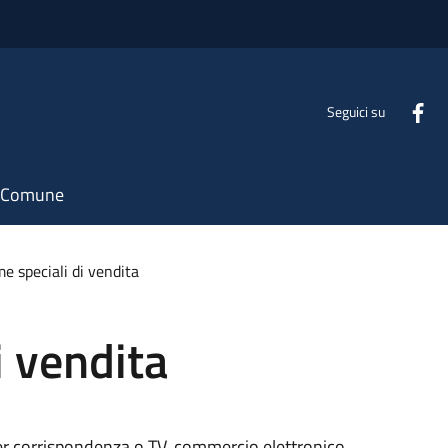
Seguici su
il Comune
e speciali di vendita
i vendita
 per corrispondenza o TV, commercio elettronico,