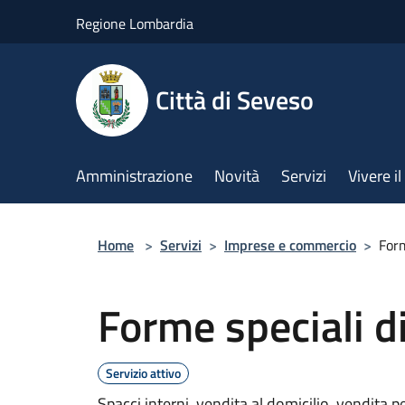
Salta al contenuto principale
Regione Lombardia
Città di Seveso
Amministrazione
Novità
Servizi
Vivere 
Home
>
Servizi
>
Imprese e commercio
>
Form
Forme speciali d
Servizio attivo
Spacci interni, vendita al domicilio, vendita