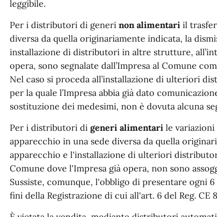
leggibile.
Per i distributori di generi
non alimentari
il trasf
diversa da quella originariamente indicata, la dism
installazione di distributori in altre strutture, all
opera, sono segnalate dall’Impresa al Comune comp
Nel caso si proceda all’installazione di ulteriori di
per la quale l’Impresa abbia già dato comunicazio
sostituzione dei medesimi, non è dovuta alcuna s
Per i distributori di
generi alimentari
le variazioni
apparecchio in una sede diversa da quella originari
apparecchio e l'installazione di ulteriori distributor
Comune dove l'Impresa già opera, non sono assogge
Sussiste, comunque, l'obbligo di presentare ogni 6 
fini della Registrazione di cui all'art. 6 del Reg. CE
È vietata la vendita, mediante distributori automati