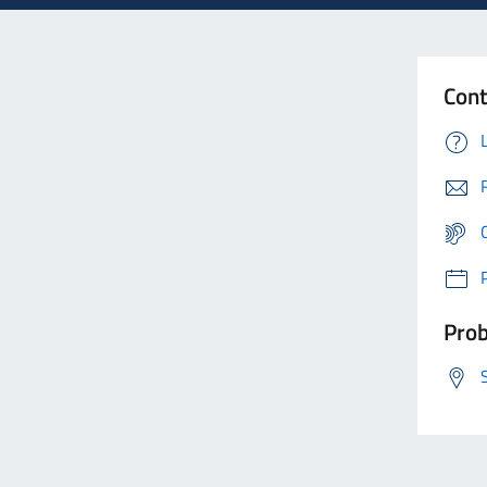
Cont
Prob