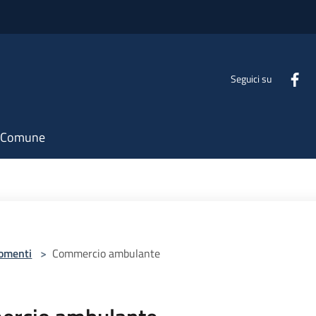
Seguici su
il Comune
omenti
>
Commercio ambulante