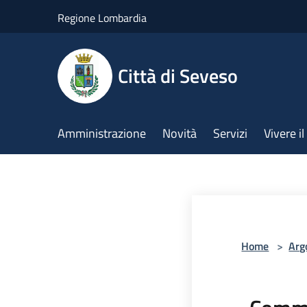
Salta al contenuto principale
Regione Lombardia
Città di Seveso
Amministrazione
Novità
Servizi
Vivere 
Home
>
Arg