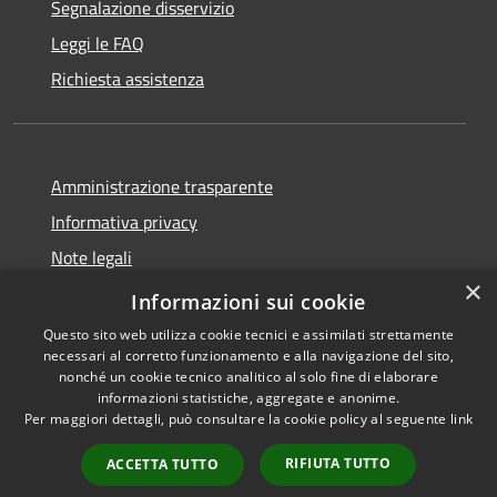
Segnalazione disservizio
Leggi le FAQ
Richiesta assistenza
Amministrazione trasparente
Informativa privacy
Note legali
×
Dichiarazione di accessibilità
Informazioni sui cookie
Questo sito web utilizza cookie tecnici e assimilati strettamente
necessari al corretto funzionamento e alla navigazione del sito,
nonché un cookie tecnico analitico al solo fine di elaborare
informazioni statistiche, aggregate e anonime.
RSS
Copyright © 2026 • Città di
Per maggiori dettagli, può consultare la cookie policy al seguente
link
Accessibilità
Seveso • Powered by
Privacy
Municipium
Accesso
•
RIFIUTA TUTTO
ACCETTA TUTTO
Cookie
redazione