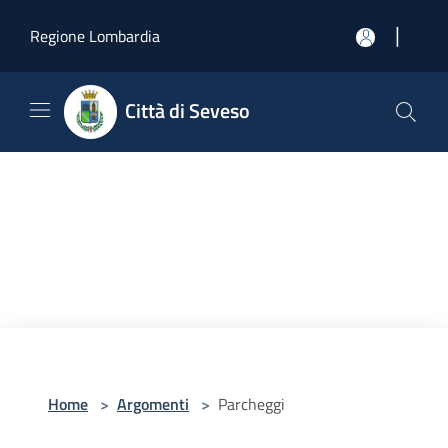
Salta al contenuto principale
|
Regione Lombardia
Città di Seveso
Home
>
Argomenti
>
Parcheggi