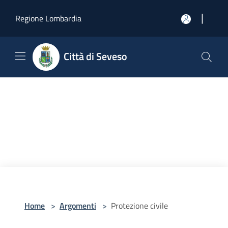
Salta al contenuto principale
|
Regione Lombardia
Città di Seveso
Home
>
Argomenti
>
Protezione civile