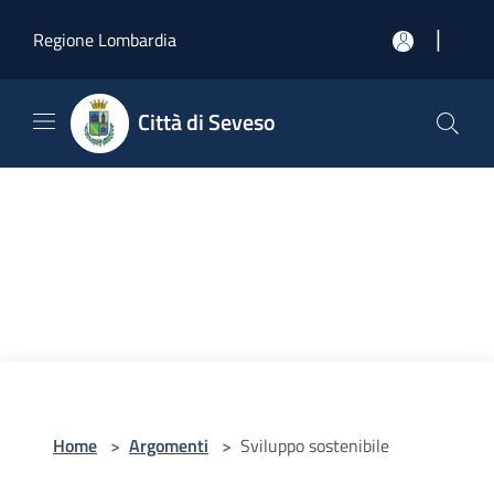
Salta al contenuto principale
|
Regione Lombardia
Città di Seveso
Home
>
Argomenti
>
Sviluppo sostenibile