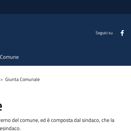
Seguici su
il Comune
>
Giunta Comunale
e
verno del comune, ed è composta dal sindaco, che la
cesindaco.