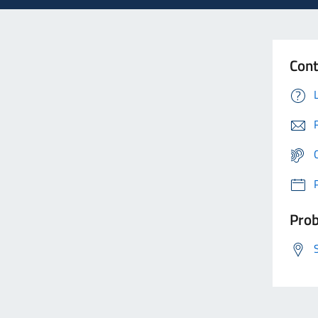
Cont
Prob