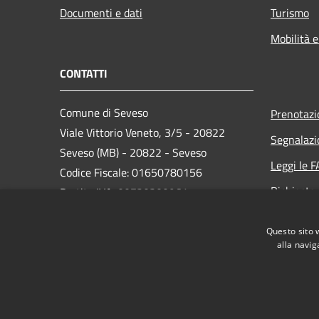
Documenti e dati
Turismo
Mobilità e
CONTATTI
Comune di Seveso
Prenotaz
Viale Vittorio Veneto, 3/5 - 20822
Segnalazi
Seveso (MB) - 20822 - Seveso
Leggi le 
Codice Fiscale: 01650780156
Richiesta
Partita IVA: 00720300961
PEC:
comune.seveso@pec.it
Questo sito 
Centralino Unico: 0362-5171
alla navig