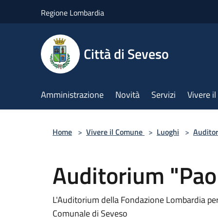
Salta al contenuto principale
Regione Lombardia
Città di Seveso
Amministrazione
Novità
Servizi
Vivere 
Home
>
Vivere il Comune
>
Luoghi
>
Audito
Auditorium "Paol
L'Auditorium della Fondazione Lombardia per 
Comunale di Seveso