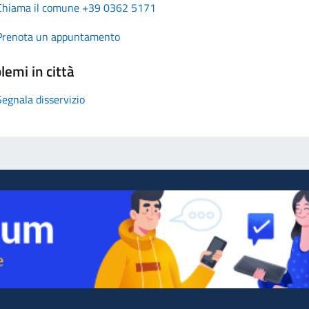
Chiama il comune +39 0362 5171
Prenota un appuntamento
lemi in città
Segnala disservizio