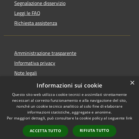
Segnalazione disservizio
Leggi le FAQ
Richiesta assistenza
Amministrazione trasparente
Informativa privacy
Note legali
×
Dichiarazione di accessibilità
Informazioni sui cookie
Questo sito web utilizza cookie tecnici e assimilati strettamente
necessari al corretto funzionamento e alla navigazione del sito,
nonché un cookie tecnico analitico al solo fine di elaborare
informazioni statistiche, aggregate e anonime.
RSS
Copyright © 2026 • Città di
Per maggiori dettagli, può consultare la cookie policy al seguente
link
Accessibilità
Seveso • Powered by
Privacy
Municipium
Accesso
•
RIFIUTA TUTTO
ACCETTA TUTTO
Cookie
redazione