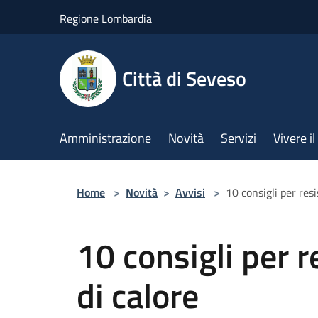
Salta al contenuto principale
Regione Lombardia
Città di Seveso
Amministrazione
Novità
Servizi
Vivere 
Home
>
Novità
>
Avvisi
>
10 consigli per resi
10 consigli per r
di calore