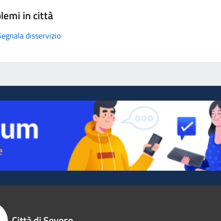
lemi in città
Segnala disservizio
Città di Seveso