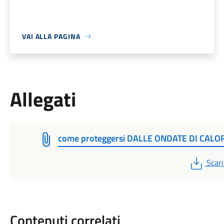
VAI ALLA PAGINA
Allegati
come proteggersi DALLE ONDATE DI CALO
PDF
Scari
Contenuti correlati