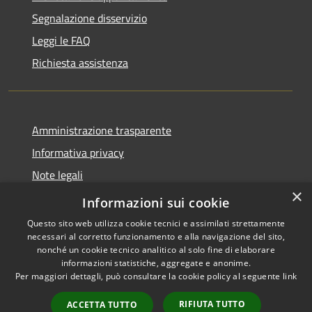
Segnalazione disservizio
Leggi le FAQ
Richiesta assistenza
Amministrazione trasparente
Informativa privacy
Note legali
×
Dichiarazione di accessibilità
Informazioni sui cookie
Questo sito web utilizza cookie tecnici e assimilati strettamente
necessari al corretto funzionamento e alla navigazione del sito,
nonché un cookie tecnico analitico al solo fine di elaborare
informazioni statistiche, aggregate e anonime.
RSS
Copyright © 2026 • Città di
Per maggiori dettagli, può consultare la cookie policy al seguente
link
Accessibilità
Seveso • Powered by
Privacy
Municipium
Accesso
•
RIFIUTA TUTTO
ACCETTA TUTTO