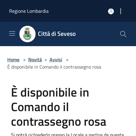
Salta al contenuto principale
|
Regione Lombardia
Città di Seveso
Home
>
Novità
>
Avvisi
>
È disponibile in Comando il contrassegno rosa
È disponibile in
Comando il
contrassegno rosa
Si potrà richiederlo presso la Locale a partire da questa