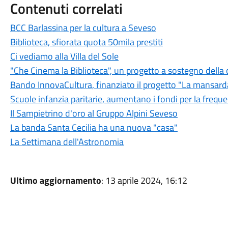
Contenuti correlati
BCC Barlassina per la cultura a Seveso
Biblioteca, sfiorata quota 50mila prestiti
Ci vediamo alla Villa del Sole
"Che Cinema la Biblioteca", un progetto a sostegno della 
Bando InnovaCultura, finanziato il progetto "La mansar
Scuole infanzia paritarie, aumentano i fondi per la frequ
Il Sampietrino d'oro al Gruppo Alpini Seveso
La banda Santa Cecilia ha una nuova "casa"
La Settimana dell'Astronomia
Ultimo aggiornamento
: 13 aprile 2024, 16:12