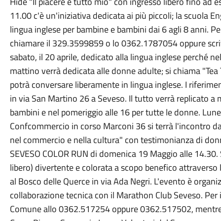
Hide "Il piacere è tutto mio" con ingresso libero fino ad e
11.00 c'è un'iniziativa dedicata ai più piccoli; la scuola E
lingua inglese per bambine e bambini dai 6 agli 8 anni. P
chiamare il 329.3599859 o lo 0362.1787054 oppure scriv
sabato, il 20 aprile, dedicato alla lingua inglese perché n
mattino verrà dedicata alle donne adulte; si chiama "Tea
potrà conversare liberamente in lingua inglese. I riferime
in via San Martino 26 a Seveso. Il tutto verrà replicato a
bambini e nel pomeriggio alle 16 per tutte le donne. Lun
Confcommercio in corso Marconi 36 si terrà l'incontro dal
nel commercio e nella cultura" con testimonianza di donne 
SEVESO COLOR RUN di domenica 19 Maggio alle 14.30. Si
libero) divertente e colorata a scopo benefico attraverso l
al Bosco delle Querce in via Ada Negri. L'evento è organ
collaborazione tecnica con il Marathon Club Seveso. Per 
Comune allo 0362.517254 oppure 0362.517502, mentre per 