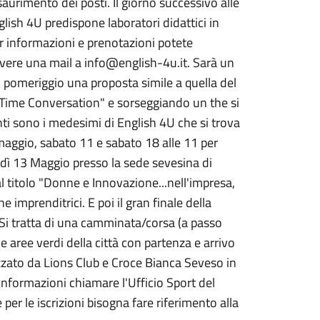
saurimento dei posti. Il giorno successivo alle
nglish 4U predispone laboratori didattici in
er informazioni e prenotazioni potete
ere una mail a info@english-4u.it. Sarà un
el pomeriggio una proposta simile a quella del
 Time Conversation" e sorseggiando un the si
nti sono i medesimi di English 4U che si trova
 maggio, sabato 11 e sabato 18 alle 11 per
edì 13 Maggio presso la sede sevesina di
 titolo "Donne e Innovazione...nell'impresa,
imprenditrici. E poi il gran finale della
 tratta di una camminata/corsa (a passo
e aree verdi della città con partenza e arrivo
izzato da Lions Club e Croce Bianca Seveso in
informazioni chiamare l'Ufficio Sport del
le iscrizioni bisogna fare riferimento alla