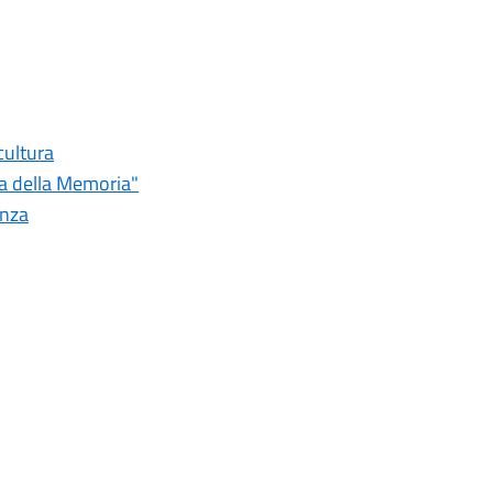
cultura
da della Memoria"
enza