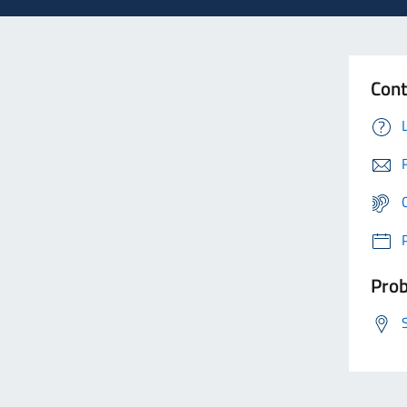
Cont
Prob