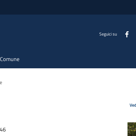
Seguici su
il Comune
e
Ved
:46