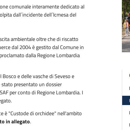
azione comunale interamente dedicato al
olpita dall´incidente dell´Icmesa del
ascita ambientale oltre che di riscatto
Querce dal 2004 è gestito dal Comune in
o proclamato dalla Regione Lombardia
el Bosco e delle vasche di Seveso e
 stato presentato un dossier
ERSAF per conto di Regione Lombardia. I
egato.
rce è "Custode di orchidee" nell'ambito
to
in allegato
.