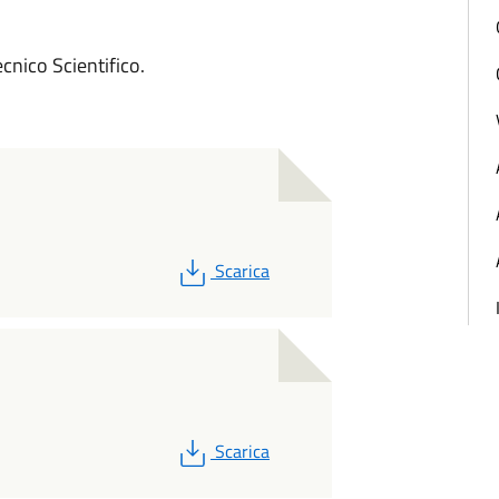
ecnico Scientifico.
PDF
Scarica
PDF
Scarica