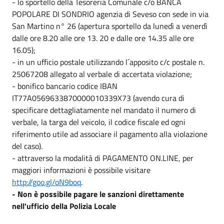
- lo sportello della Tesoreria Comunale c/o BANCA
POPOLARE DI SONDRIO agenzia di Seveso con sede in via
San Martino n° 26 (apertura sportello da lunedì a venerdì
dalle ore 8.20 alle ore 13. 20 e dalle ore 14.35 alle ore
16.05);
- in un ufficio postale utilizzando l´apposito c/c postale n.
25067208 allegato al verbale di accertata violazione;
- bonifico bancario codice IBAN
IT77A0569633870000010339X73 (avendo cura di
specificare dettagliatamente nel mandato il numero di
verbale, la targa del veicolo, il codice fiscale ed ogni
riferimento utile ad associare il pagamento alla violazione
del caso).
- attraverso la modalità di PAGAMENTO ON.LINE, per
maggiori informazioni è possibile visitare
http://goo.gl/oN9boq
.
- Non è possibile pagare le sanzioni direttamente
nell'ufficio della Polizia Locale