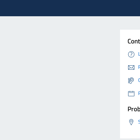
Cont
Prob