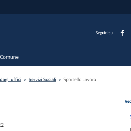
Seguici su
il Comune
agli uffici
>
Servizi Sociali
>
Sportello Lavoro
Ved
22