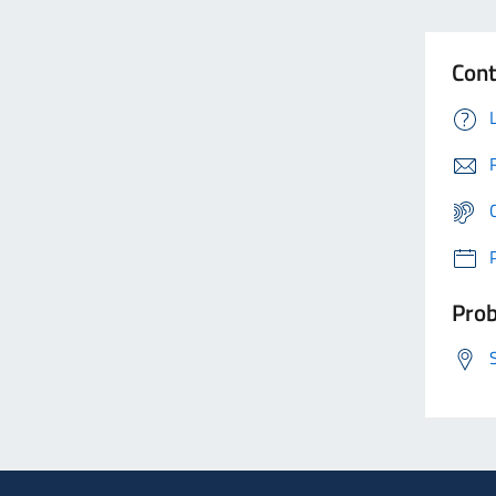
Cont
Prob