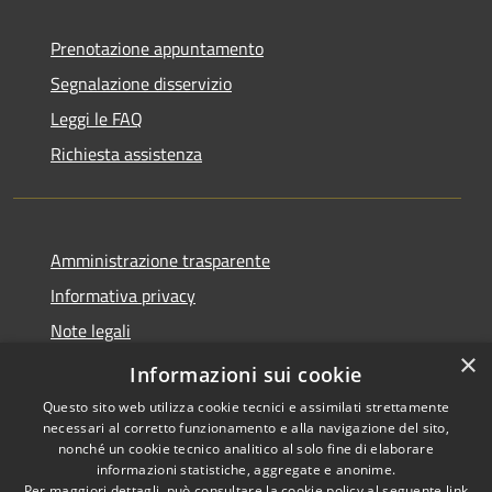
Prenotazione appuntamento
Segnalazione disservizio
Leggi le FAQ
Richiesta assistenza
Amministrazione trasparente
Informativa privacy
Note legali
×
Dichiarazione di accessibilità
Informazioni sui cookie
Questo sito web utilizza cookie tecnici e assimilati strettamente
necessari al corretto funzionamento e alla navigazione del sito,
nonché un cookie tecnico analitico al solo fine di elaborare
informazioni statistiche, aggregate e anonime.
RSS
Copyright © 2026 • Città di
Per maggiori dettagli, può consultare la cookie policy al seguente
link