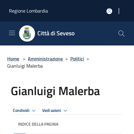
Salta al contenuto principale
|
Regione Lombardia
Città di Seveso
Home
>
Amministrazione
>
Politici
>
Gianluigi Malerba
Gianluigi Malerba
Condividi
Vedi azioni
INDICE DELLA PAGINA