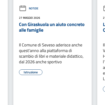
NOTIZIE
27 MAGGIO 2026
2
Con Giraskuola un aiuto concreto
L
alle famiglie
Il Comune di Seveso aderisce anche
I
quest'anno alla piattaforma di
V
scambio di libri e materiale didattico,
H
dal 2026 anche sportivo
l
a
Istruzione
e
L