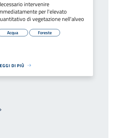
ecessario intervenire
mmediatamente per l'elevato
uantitativo di vegetazione nell'alveo
Acqua
Foreste
EGGI DI PIÙ
Pagina successiva