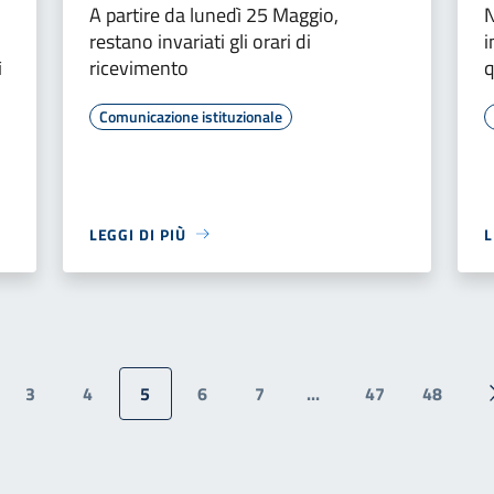
A partire da lunedì 25 Maggio,
N
restano invariati gli orari di
i
ì
ricevimento
q
Comunicazione istituzionale
LEGGI DI PIÙ
L
3
4
5
6
7
...
47
48
ina precedente