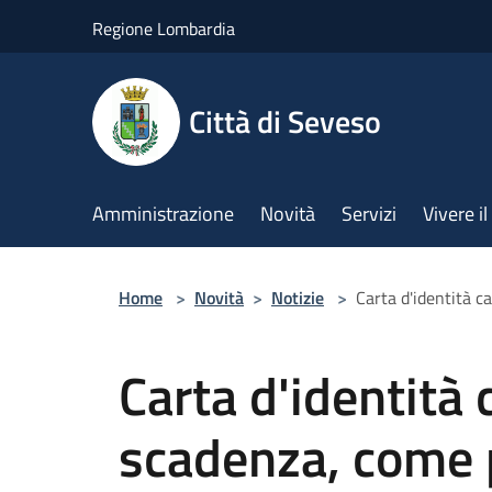
Salta al contenuto principale
Regione Lombardia
Città di Seveso
Amministrazione
Novità
Servizi
Vivere 
Home
>
Novità
>
Notizie
>
Carta d'identità c
Carta d'identità 
scadenza, come 