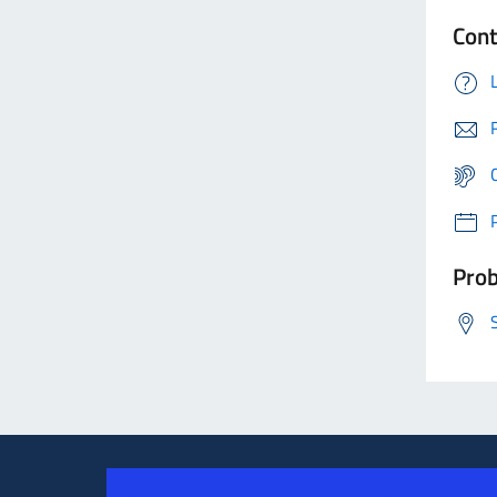
Cont
Prob