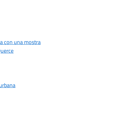
esa con una mostra
Querce
à urbana