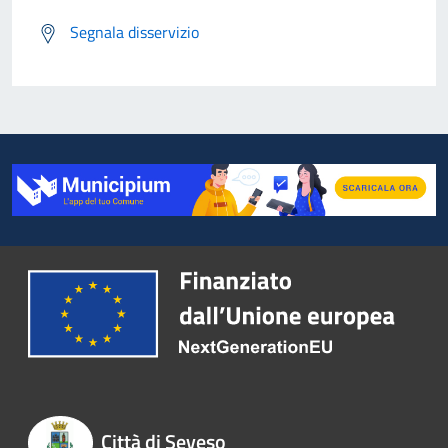
Segnala disservizio
Città di Seveso