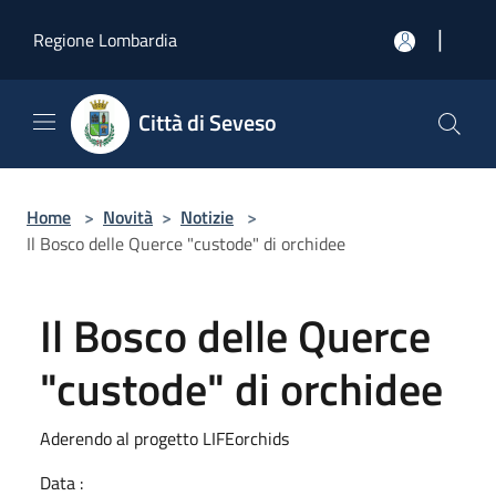
Salta al contenuto principale
|
Regione Lombardia
Città di Seveso
Home
>
Novità
>
Notizie
>
Il Bosco delle Querce "custode" di orchidee
Il Bosco delle Querce
"custode" di orchidee
Aderendo al progetto LIFEorchids
Data :