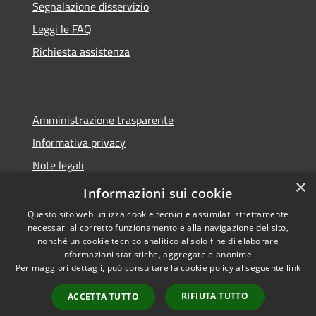
Segnalazione disservizio
Leggi le FAQ
Richiesta assistenza
Amministrazione trasparente
Informativa privacy
Note legali
×
Dichiarazione di accessibilità
Informazioni sui cookie
Questo sito web utilizza cookie tecnici e assimilati strettamente
necessari al corretto funzionamento e alla navigazione del sito,
nonché un cookie tecnico analitico al solo fine di elaborare
informazioni statistiche, aggregate e anonime.
RSS
Copyright © 2026 • Città di
Per maggiori dettagli, può consultare la cookie policy al seguente
link
Accessibilità
Seveso • Powered by
Privacy
Municipium
Accesso
•
RIFIUTA TUTTO
ACCETTA TUTTO
Cookie
redazione