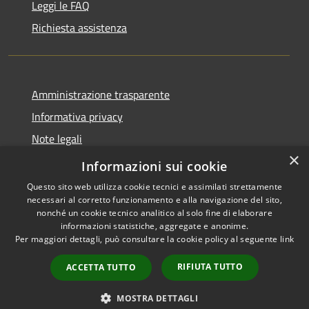
Leggi le FAQ
Richiesta assistenza
Amministrazione trasparente
Informativa privacy
Note legali
×
Dichiarazione di accessibilità
Informazioni sui cookie
Questo sito web utilizza cookie tecnici e assimilati strettamente
necessari al corretto funzionamento e alla navigazione del sito,
nonché un cookie tecnico analitico al solo fine di elaborare
informazioni statistiche, aggregate e anonime.
RSS
Copyright © 2026 • Città di
Per maggiori dettagli, può consultare la cookie policy al seguente
link
Accessibilità
Seveso • Powered by
Privacy
Municipium
Accesso
•
RIFIUTA TUTTO
ACCETTA TUTTO
Cookie
redazione
Mappa del sito
MOSTRA DETTAGLI