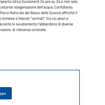
impianto idrico funzionerà 24 ore su 24 e non solo
 costante ossigenazione dell'acqua. Confidiamo,
l Parco Naturale del Bosco delle Querce affinché il
 immessi e liberati "animali" tra cui pesci o
 durante lo svuotamento l'abbandono di diverse
vasive, di rilevanza unionale.
appa