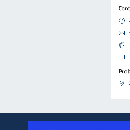
Cont
Prob