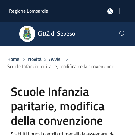
Salta al contenuto principale
|
Regione Lombardia
Città di Seveso
Home
>
Novità
>
Avvisi
>
Scuole Infanzia paritarie, modifica della convenzione
Scuole Infanzia
paritarie, modifica
della convenzione
Stabiliti i nuovi contributi mensili da assegnare, da