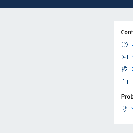
Cont
Prob