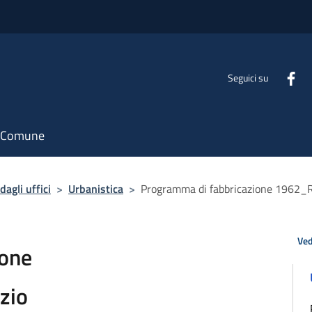
Seguici su
il Comune
agli uffici
>
Urbanistica
>
Programma di fabbricazione 1962_
Ved
ione
izio