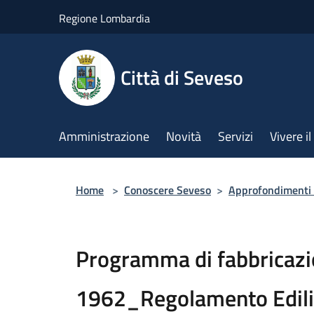
Salta al contenuto principale
Regione Lombardia
Città di Seveso
Amministrazione
Novità
Servizi
Vivere 
Home
>
Conoscere Seveso
>
Approfondimenti d
Programma di fabbricaz
1962_Regolamento Edil