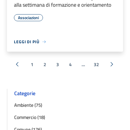
alla settimana di formazione e orientamento
Associazioni
LEGGI DI PIÙ
1
2
3
4
...
32
« Precedente
Successi
Categorie
Ambiente (75)
Commercio (18)
Comune (176)