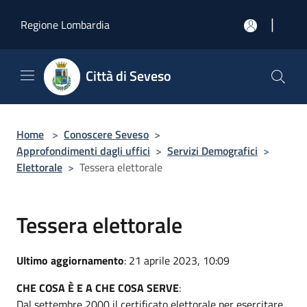
Salta al contenuto principale
|
Regione Lombardia
Città di Seveso
Home
>
Conoscere Seveso
>
Approfondimenti dagli uffici
>
Servizi Demografici
>
Elettorale
>
Tessera elettorale
Tessera elettorale
Ultimo aggiornamento
: 21 aprile 2023, 10:09
CHE COSA È E A CHE COSA SERVE
:
Dal settembre 2000 il certificato elettorale per esercitare